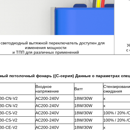
светодиодный вытяжной переключатель доступен для
У
изменения мощности
с
и ТПП для различных применений
ный потолочный фонарь ((C-серия) Данные о параметрах спе
Входное
Стензировани
Ватт
напряжение
ожидания
30-CN-V2
AC200-240V
18W/30W
x
30-CN-V2
AC200-240V
18W/30W
x
30-CS-V2
AC200-240V
18W/30W
100% / 20% /
30-CS-V2
AC200-240V
18W/30W
100% / 20% /
30-CE-V2
AC200-240V
18W/30W
x