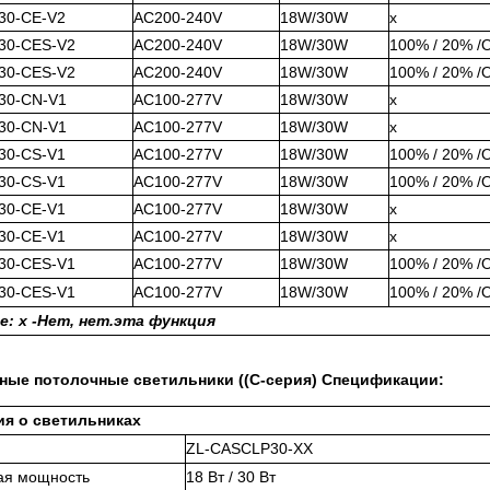
30-CE-V2
AC200-240V
18W/30W
x
30-CES-V2
AC200-240V
18W/30W
100% / 20% /
30-CES-V2
AC200-240V
18W/30W
100% / 20% /
30-CN-V1
AC100-277V
18W/30W
x
30-CN-V1
AC100-277V
18W/30W
x
30-CS-V1
AC100-277V
18W/30W
100% / 20% /
30-CS-V1
AC100-277V
18W/30W
100% / 20% /
30-CE-V1
AC100-277V
18W/30W
x
30-CE-V1
AC100-277V
18W/30W
x
30-CES-V1
AC100-277V
18W/30W
100% / 20% /
30-CES-V1
AC100-277V
18W/30W
100% / 20% /
: x -
Нет, нет.
эта функция
ные потолочные светильники ((C-серия) Спецификации:
я о светильниках
ZL-CASCLP30-XX
ая мощность
18 Вт / 30 Вт