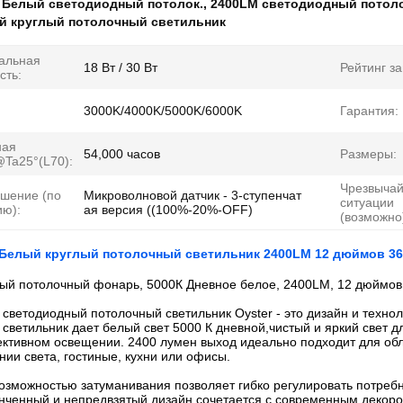
:
Белый светодиодный потолок.
,
2400LM светодиодный потол
ый круглый потолочный светильник
альная
18 Вт / 30 Вт
Рейтинг з
сть:
3000K/4000K/5000K/6000K
Гарантия:
ная
54,000 часов
Размеры:
Ta25°(L70):
Чрезвыча
шение (по
Микроволновой датчик - 3-ступенчат
ситуации
ю):
ая версия ((100%-20%-OFF)
(возможно
 Белый круглый потолочный светильник 2400LM 12 дюймов 
ый потолочный фонарь, 5000К Дневное белое, 2400LM, 12 дюймов
ветодиодный потолочный светильник Oyster - это дизайн и техноло
светильник дает белый свет 5000 К дневной,чистый и яркий свет д
ктивном освещении. 2400 лумен выход идеально подходит для об
ии света, гостиные, кухни или офисы.
озможностью затуманивания позволяет гибко регулировать потребн
онченный и непредвзятый дизайн сочетается с современным декоро