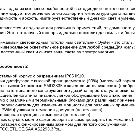
ть - одна из ключевых особенностей светодиодного потолочного св
инимизирует потребление электроэнергииТемпература цвета на дне
идимость и яркость, имитирует естественный дневной свет и умен
навливается и подходит для различных применений, от домашнего 
ния.Этот потолочный фонарь идеально подходит для жилых и больш
ижаемый светодиодный потолочный светильник Oyster - это стиль,
универсальное осветительное решение для любой среды.Для жилых 
 постоянный свет и снизит ваши счета за электроэнергию.
особенности:
тальной корпус с разрешением IP65 IK10.
ция диффузора с высокой проницаемостью (90%) (молочный вариан
 с высокой яркостью SMD2835 в качестве источника света (одобре
е патентованного конструктивного дизайна, простота установки на
сщепленного типа питания, легкое обслуживание без отключения 
мо с различными терминальными блоками для различных примене
 переключатель для изменения мощности для различных применен
и PWM функция затемнения доступна (по желанию).
сенсорная функция затемнения (по желанию).
нных случаях можно самопроверять и самопроверять (по желанию).
 батарея с фиксированным зажимом для легкого обслуживания.
FCC,ETL,CE,SAA,AS2293.3Рош.