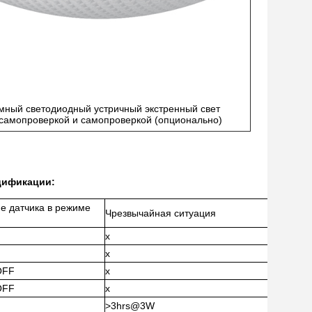
мный светодиодный устричный экстренный свет
 самопроверкой и самопроверкой (опционально)
цификации:
е датчика в режиме
Чрезвычайная ситуация
x
x
OFF
x
OFF
x
>3hrs@3W