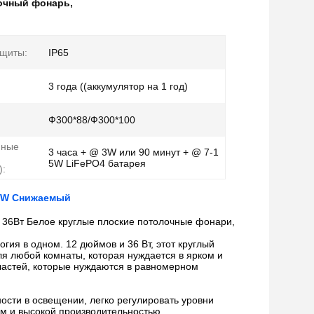
очный фонарь
,
ащиты:
IP65
3 года ((аккумулятор на 1 год)
Ф300*88/Ф300*100
йные
3 часа + @ 3W или 90 минут + @ 7-1
5W LiFePO4 батарея
):
36W Снижаемый
 36Вт Белое круглые плоские потолочные фонари,
гия в одном. 12 дюймов и 36 Вт, этот круглый
ля любой комнаты, которая нуждается в ярком и
ластей, которые нуждаются в равномерном
ости в освещении, легко регулировать уровни
м и высокой производительностью.