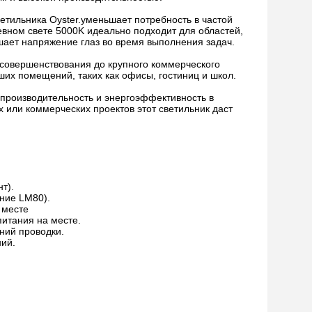
етильника Oyster.уменьшает потребность в частой
вном свете 5000K идеально подходит для областей,
ьшает напряжение глаз во время выполнения задач.
усовершенствования до крупного коммерческого
их помещений, таких как офисы, гостиниц и школ.
 производительность и энергоэффективность в
или коммерческих проектов этот светильник даст
т).
ние LM80).
 месте
питания на месте.
ний проводки.
ий.