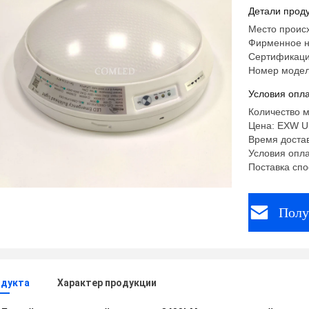
Снижаем
Детали проду
Место проис
Фирменное 
Сертификаци
Номер модел
Условия опла
Количество м
Цена: EXW US
Время достав
Условия опла
Поставка спо
Полу
одукта
Характер продукции