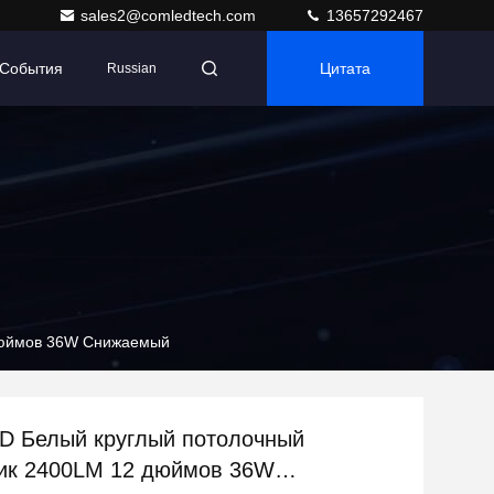
sales2@comledtech.com
13657292467
События
Цитата
Russian
 дюймов 36W Снижаемый
D Белый круглый потолочный
ик 2400LM 12 дюймов 36W