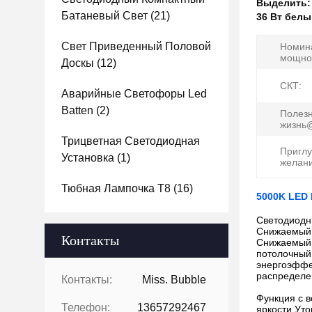
Выделить
Батаневый Свет
(21)
36 Вт бел
Свет Приведенный Половой
Номин
мощно
Доскы
(12)
СКТ:
Аварийные Светофоры Led
Batten
(2)
Полез
жизнь@
Трицветная Светодиодная
Приглу
Установка
(1)
желани
Тюбная Лампочка T8
(16)
5000K LED
Светодиодн
Снижаемый
Контакты
Снижаемый с
потолочный 
энергоэффе
распределен
Контакты:
Miss. Bubble
Функция с в
Телефон:
13657292467
яркости.Ут