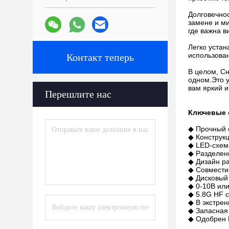
Долговечнос
замене и м
где важна в
Легко уста
использова
Контакт теперь
В целом, Сн
одном.Это 
вам яркий и
Перешлите нас
Ключевые 
◆ Прочный с
◆ Конструк
◆ LED-схема
◆ Разделени
◆ Дизайн ра
◆ Совмести
◆ Дисковый
◆ 0-10В ил
◆ 5.8G HF 
◆ В экстре
◆ Запасная
◆ Одобрен 