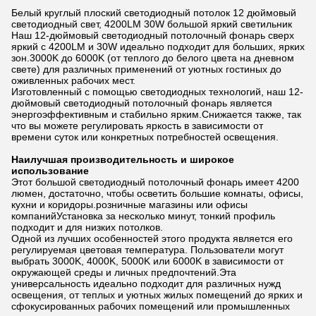
Белый круглый плоский светодиодный потолок 12 дюймовый
светодиодный свет, 4200LM 30W большой яркий светильник
Наш 12-дюймовый светодиодный потолочный фонарь сверх
яркий с 4200LM и 30W идеально подходит для больших, ярких
зон.3000K до 6000K (от теплого до белого цвета на дневном
свете) для различных применений от уютных гостиных до
оживленных рабочих мест.
Изготовленный с помощью светодиодных технологий, наш 12-
дюймовый светодиодный потолочный фонарь является
энергоэффективным и стабильно ярким.Снижается также, так
что вы можете регулировать яркость в зависимости от
времени суток или конкретных потребностей освещения.
Наилучшая производительность и широкое
использование
Этот большой светодиодный потолочный фонарь имеет 4200
люмен, достаточно, чтобы осветить большие комнаты, офисы,
кухни и коридоры.розничные магазины или офисы
компанийУстановка за несколько минут, тонкий профиль
подходит и для низких потолков.
Одной из лучших особенностей этого продукта является его
регулируемая цветовая температура. Пользователи могут
выбрать 3000K, 4000K, 5000K или 6000K в зависимости от
окружающей среды и личных предпочтений.Эта
универсальность идеально подходит для различных нужд
освещения, от теплых и уютных жилых помещений до ярких и
сфокусированных рабочих помещений или промышленных