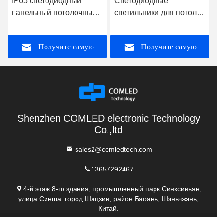
IP65 светодиодный
Светодиодные
панельный потолочный
светильники для потолка
фонарь 18W 30W IP65
IP65 Светодиодный
круговой потолочный
белый потолок AC 277V
Получите самую
Получите самую
фонарь AC100V
лучшую цену
лучшую цену
Shenzhen COMLED electronic Technology
Co.,ltd
sales2@comledtech.com
13657292467
4-й этаж 8-го здания, промышленный парк Синксиньян,
улица Синша, город Шацзин, район Баоань, Шэньчжэнь,
Китай.