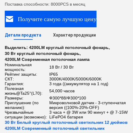
Поставка способности: 8000PCS в месяц
Получите самую лучшую цену
Детали продукта
Характер продукции
Выделить:
4200LM круглый потолочный фонарь
,
30 Вт круглый потолочный фонарь
,
4200LM Современная потолочная лампа
Номинальная
18 Вт / 30 Вт
мощность:
Рейтинг защиты:
IP65
СКТ:
3000K/4000K/5000K/6000K
Гарантия:
3 года ((аккумулятор на 1 год)
Полезная
54,000 часов
жизнь@Ta25°(L70):
Размеры:
Ф300*88/Ф300*100
Приглушение (по
Микроволновой датчик - 3-ступенчатая
желанию):
версия ((100%-20%-OFF)
Чрезвычайные
3 часа + @ 3W или 90 минут + @ 7-15W
ситуации (возможно):
LiFePO4 батарея
30 Вт Белый круглый потолочный светильник 12 дюймов
4200LM Современный потолочный светильник