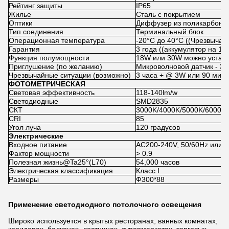
Рейтинг защиты
IP65
Жилье
Сталь с покрытием
Оптики
Диффузер из поликарбона
Тип соединения
Терминальный блок
Операционная температура
-20°C до 40°C ((Чрезвычай
Гарантия
3 года ((аккумулятор на 1 г
Функция полумощности
18W или 30W можно устано
Приглушение (по желанию)
Микроволновой датчик - 3
Чрезвычайные ситуации (возможно)
3 часа + @ 3W или 90 мин
ФОТОМЕТРИЧЕСКАЯ
Световая эффективность
118-140lm/w
Светодиодные
SMD2835
СКТ
3000K/4000K/5000K/6000K
CRI
85
Угол луча
120 градусов
Электрические
Входное питание
AC200-240V, 50/60Hz или 
Фактор мощности
> 0.9
Полезная жизнь@Ta25°(L70)
54,000 часов
Электрическая классификация
Класс I
Размеры
Ф300*88
Применение светодиодного потолочного освещения
Широко используется в крытых ресторанах, ванных комнатах,