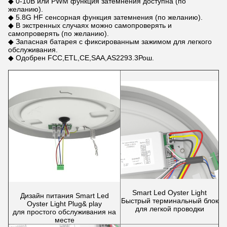
◆ 0-10В или PWM функция затемнения доступна (по
желанию).
◆ 5.8G HF сенсорная функция затемнения (по желанию).
◆ В экстренных случаях можно самопроверять и
самопроверять (по желанию).
◆ Запасная батарея с фиксированным зажимом для легкого
обслуживания.
◆ Одобрен FCC,ETL,CE,SAA,AS2293.3Рош.
Smart Led Oyster Light
Дизайн питания Smart Led
Быстрый терминальный блок
Oyster Light Plug& play
для легкой проводки
для простого обслуживания на
месте