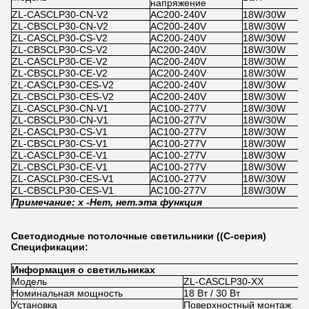
напряжение
ZL-CASCLP30-CN-V2
AC200-240V
18W/30W
ZL-CBSCLP30-CN-V2
AC200-240V
18W/30W
ZL-CASCLP30-CS-V2
AC200-240V
18W/30W
ZL-CBSCLP30-CS-V2
AC200-240V
18W/30W
ZL-CASCLP30-CE-V2
AC200-240V
18W/30W
ZL-CBSCLP30-CE-V2
AC200-240V
18W/30W
ZL-CASCLP30-CES-V2
AC200-240V
18W/30W
ZL-CBSCLP30-CES-V2
AC200-240V
18W/30W
ZL-CASCLP30-CN-V1
AC100-277V
18W/30W
ZL-CBSCLP30-CN-V1
AC100-277V
18W/30W
ZL-CASCLP30-CS-V1
AC100-277V
18W/30W
ZL-CBSCLP30-CS-V1
AC100-277V
18W/30W
ZL-CASCLP30-CE-V1
AC100-277V
18W/30W
ZL-CBSCLP30-CE-V1
AC100-277V
18W/30W
ZL-CASCLP30-CES-V1
AC100-277V
18W/30W
ZL-CBSCLP30-CES-V1
AC100-277V
18W/30W
Примечание: x -
Нет, нет.
эта функция
Светодиодные потолочные светильники ((C-серия)
Спецификации:
Информация о светильниках
Модель
ZL-CASCLP30-XX
Номинальная мощность
18 Вт / 30 Вт
Установка
Поверхностный монтаж