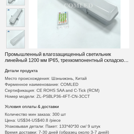
Промышленный влагозащищенный светильник
линейный 1200 мм IP65, трехкомпонентный складской
светодиодный светильник, туннельное освещение,
Детали продукта
атмосферостойкие линейные светильники с
возможностью изменения цветовой температуры
Место происхождения: Шэньчжэнь, Китай
(3CCT)
Фирменное наименование: COMLED
Сертификация: CE ROHS SAA and C-Tick (RCM)
Номер модели: ZL-PSBLP36-4FT-CN-3CCT
Условия оплаты & доставки
Количество мин заказа: 300 шт
Цена: US$34-US$40.8 /piece
Упаковывая детали: Пакет: 133*40*30 см/ 9 штук
Время доставки: 7-30 дней (образец около 3-7 дней)