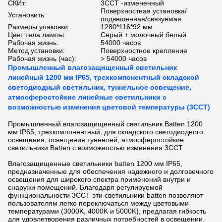
СКИт:
3CCT -измененный
Поверхностная установка/
Установить:
подвешенная/связуемая
Размеры упаковки:
1280*116*92 мм
Цвет тела лампы:
Серый + молочный белый
Рабочая жизнь:
54000 часов
Метод установки:
Поверхностное крепление
Рабочая жизнь (час):
> 54000 часов
Промышленный влагозащищенный светильник
линейный 1200 мм IP65, трехкомпонентный складской
светодиодный светильник, туннельное освещение,
атмосферостойкие линейные светильники с
возможностью изменения цветовой температуры (3CCT)
Промышленный влагозащищенный светильник Batten 1200
мм IP65, трехкомпонентный, для складского светодиодного
освещения, освещения туннелей, атмосферостойкие
светильники Batten с возможностью изменения 3CCT
Влагозащищенные светильники batten 1200 мм IP65,
предназначенные для обеспечения надежного и долговечного
освещения для широкого спектра применений внутри и
снаружи помещений. Благодаря регулируемой
функциональности 3CCT эти светильники batten позволяют
пользователям легко переключаться между цветовыми
температурами (3000K, 4000K и 5000K), предлагая гибкость
для удовлетворения различных потребностей в освещении.