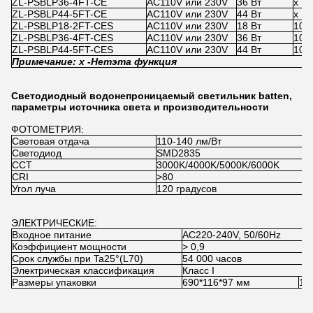
ZL-PSBLP36-4FT-CE
AC110V или 230V
36 Вт
x
ZL-PSBLP44-5FT-CE
AC110V или 230V
44 Вт
x
ZL-PSBLP18-2FT-CES
AC110V или 230V
18 Вт
100
ZL-PSBLP36-4FT-CES
AC110V или 230V
36 Вт
100
ZL-PSBLP44-5FT-CES
AC110V или 230V
44 Вт
100
Примечание: x -
Нет
эта функция
Светодиодный водонепроницаемый светильник batten,
параметры источника света и производительности
ФОТОМЕТРИЯ:
Световая отдача
110-140 лм/Вт
Светодиод
SMD2835
CCT
3000K/4000K/5000K/6000K
CRI
>80
Угол луча
120 градусов
ЭЛЕКТРИЧЕСКИЕ:
Входное питание
AC220-240V, 50/60Hz
Коэффициент мощности
> 0,9
Срок службы при Ta25°(L70)
54 000 часов
Электрическая классификация
Класс I
Размеры упаковки
690*116*97 мм
12