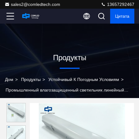
sales2@comledtech.com
13657292467
Цитата
Продукты
Дом
>
Продукты
>
Устойчивый К Погодным Условиям
>
Промышленный влагозащищенный светильник линейный
1200 мм IP65, трехкомпонентный складской светодиодный
светильник, туннельное освещение, атмосферостойкие
линейные светильники с возможностью изменения цветовой
температуры (3CCT)