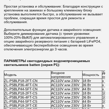
Простая установка и обслуживание: Благодаря конструкции с
креплением на зажимах и большому клеммному блоку
установка выполняется быстро, а обслуживание не вызывает
проблем, сокращая время простоя для ремонта и
обслуживания.
Дополнительные функции датчика и аварийного освещения:
Выберите диммирование датчика (с тремя уровнями:
100%-20%-ВЫКЛ) для автоматизированного управления и
опцию аварийного резервного питания с батареей LiFePO4,
обеспечивающую бесперебойное освещение во время
отключения электроэнергии до 3 часов.
ПАРАМЕТРЫ светодиодных водонепроницаемых
светильников batten (серия P1):
Входное
Дим
Модель
Мощность
напряжение
ожи
ZL-PSBLP18-2FT-CN
AC110V или 230V
18 Вт
x
ZL-PSBLP36-4FT-CN
AC110V или 230V
36 Вт
x
ZL-PSBLP44-5FT-CN
AC110V или 230V
44 Вт
x
ZL-PSBLP18-2FT-CS
AC110V или 230V
18 Вт
100
ZL-PSBLP36-4FT-CS
AC110V или 230V
36 Вт
100
ZL-PSBLP44-5FT-CS
AC110V или 230V
44 Вт
100
ZL-PSBLP18-2FT-CE
AC110V или 230V
18 Вт
x