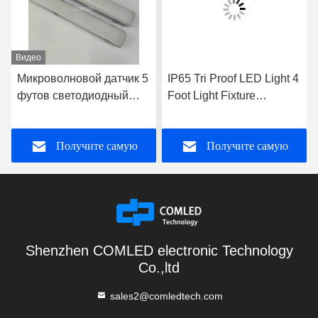
Видео
Микроволновой датчик 5
IP65 Tri Proof LED Light 4
футов светодиодный
Foot Light Fixture
лампочка 44 Вт
Emergency LED Batten
аварийный лампочка
(Ледующая
Получите самую
Получите самую
светодиодная лампочка
с трехпрозрачным
освещением)
лучшую цену
лучшую цену
Shenzhen COMLED electronic Technology
Co.,ltd
sales2@comledtech.com