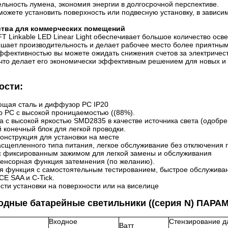
льность лумена, экономия энергии в долгосрочной перспективе.
можете установить поверхность или подвесную установку, в зависим
тва для коммерческих помещений
T Linkable LED Linear Light обеспечивает большое количество ос
ышает производительность и делает рабочее место более приятным
эффективностью вы можете ожидать снижения счетов за электриче
что делает его экономически эффективным решением для новых и
ости:
щая сталь и диффузор PC IP20
 PC с высокой проницаемостью ((88%).
 с высокой яркостью SMD2835 в качестве источника света (одобре
конечный блок для легкой проводки.
онструкция для установки на месте
сщепленного типа питания, легкое обслуживание без отключения 
с фиксированным зажимом для легкой замены и обслуживания
сенсорная функция затемнения (по желанию).
я функция с самостоятельным тестированием, быстрое обслуживан
E SAA и C-Tick.
ти установки на поверхности или на виселице
одные батарейные светильники ((серия N) ПА
Входное
Стензирование д
Ватт