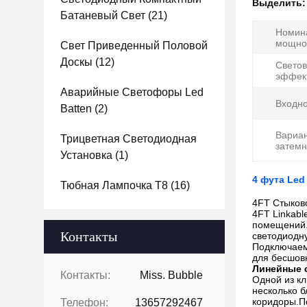
Выделить
Батаневый Свет
(21)
Номин
мощно
Свет Приведенный Половой
Доскы
(12)
Свето
эффект
Аварийные Светофоры Led
Входно
Batten
(2)
Вариа
Трицветная Светодиодная
затемн
Установка
(1)
4 фута Led
Тюбная Лампочка T8
(16)
4FT Стыков
4FT Linkabl
помещений.
Контакты
светодиодн
Подключаема
для бесшов
Линейные 
Контакты:
Miss. Bubble
Одной из к
несколько б
коридоры.П
Телефон:
13657292467