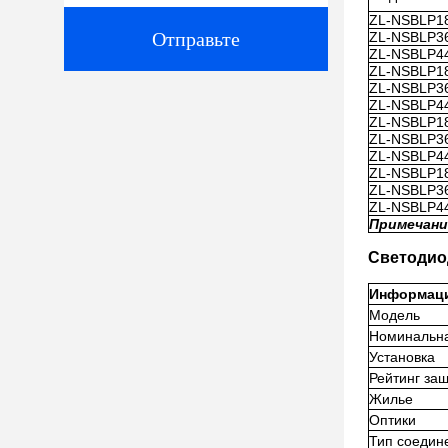
ZL-NSBLP1
Отправьте
ZL-NSBLP3
ZL-NSBLP4
ZL-NSBLP1
ZL-NSBLP3
ZL-NSBLP4
ZL-NSBLP1
ZL-NSBLP3
ZL-NSBLP4
ZL-NSBLP1
ZL-NSBLP3
ZL-NSBLP4
Примечание
Светодио
Информаци
Модель
Номинальн
Установка
Рейтинг за
Жилье
Оптики
Тип соедин