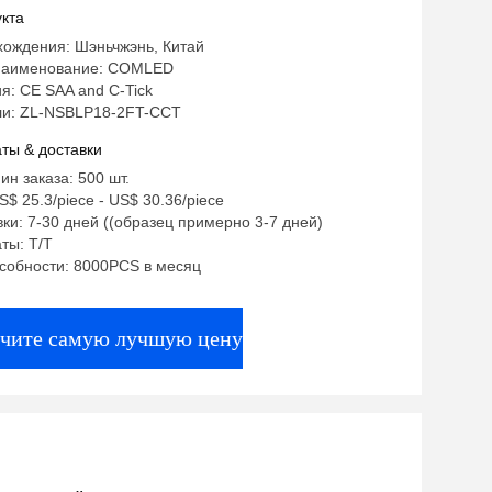
кта
хождения: Шэньчжэнь, Китай
наименование: COMLED
: CE SAA and C-Tick
и: ZL-NSBLP18-2FT-CCT
ты & доставки
ин заказа: 500 шт.
$ 25.3/piece - US$ 30.36/piece
ки: 7-30 дней ((образец примерно 3-7 дней)
ты: T/T
собности: 8000PCS в месяц
чите самую лучшую цену