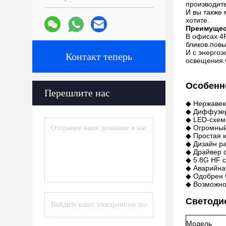
производите
И вы также 
хотите.
Преимущес
В офисах 4F
бликов.пов
И с энерго
Контакт теперь
освещения.
Особенн
Перешлите нас
◆ Нержавею
◆ Диффузер
◆ LED-схема
◆ Огромный 
◆ Простая к
◆ Дизайн ра
◆ Драйвер 
◆ 5.8G HF 
◆ Аварийна
◆ Одобрен C
◆ Возможнос
Светоди
Модель