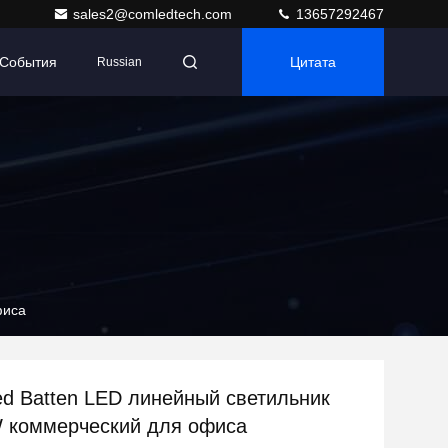
sales2@comledtech.com
13657292467
События
Цитата
Russian
фиса
ed Batten LED линейный светильник
W коммерческий для офиса