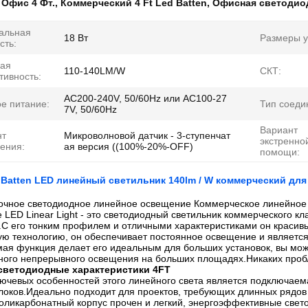
:
Офис 4 Фт.
,
Коммерческий 4 Ft Led Batten
,
Офисная светодио
альная
18 Вт
Размеры у
сть:
вая
110-140LM/W
СКТ:
ивность:
AC200-240V, 50/60Hz или AC100-27
е питание:
Тип соеди
7V, 50/60Hz
Вариант
нт
Микроволновой датчик - 3-ступенчат
экстренно
ения:
ая версия ((100%-20%-OFF)
помощи:
 Batten LED линейный светильник 140lm / W коммерческий дл
очное светодиодное линейное освещение Коммерческое линейное 
e LED Linear Light - это светодиодный светильник коммерческого к
С его тонким профилем и отличными характеристиками он краси
ую технологию, он обеспечивает постоянное освещение и является
я функция делает его идеальным для больших установок, вы може
ного непрерывного освещения на больших площадях.Никаких проб
светодиодные характеристики 4FT
лючевых особенностей этого линейного света является подключаем
локов.Идеально подходит для проектов, требующих длинных рядов
оликарбонатный корпус прочен и легкий, энергоэффективные све