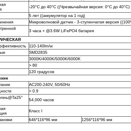
ная
-20°C до 40°C ((Чрезвычайная версия: 0°C до 40°C)
а
5 лет ((аккумулятор на 1 год)
мнения
Микроволновой датчик - 3-ступенчатая версия ((1
стренной
3 часа + @3.6W LiFePO4 батарея
РИЧЕСКАЯ
ффективность
110-140lm/w
ные
SMD2835
3000K/4000K/5000K/6000K
> 80
120 градусов
ские
тание
AC200-240V, 50/60Hz
ности
> 0.9
изнь@Ta25°
54,000 часов
кая
Класс I
ция
аковки
646*116*96 мм
1256*116*96 мм