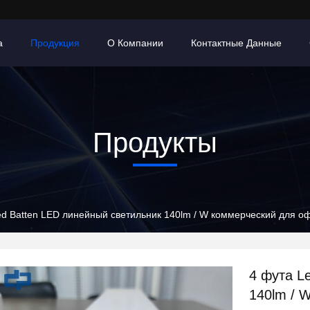
а
Продукция
О Компании
Контактные Данные
Продукты
ed Batten LED линейный светильник 140lm / W коммерческий для о
4 фута L
140lm / 