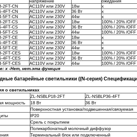
напряжение
ожидания
8-2FT-CN
AC110V или 230V
18w
x
6-4FT-CN
AC110V или 230V
36 Вт
x
4-5FT-CN
AC110V или 230V
44w
x
8-2FT-CS
AC110V или 230V
18w
100% / 20% /OFF
6-4FT-CS
AC110V или 230V
36 Вт
100% / 20% /OFF
4-5FT-CS
AC110V или 230V
44w
100% / 20% /OFF
8-2FT-CE
AC110V или 230V
18w
x
6-4FT-CE
AC110V или 230V
36 Вт
x
4-5FT-CE
AC110V или 230V
44w
x
8-2FT-CES
AC110V или 230V
18w
100% / 20% /OFF
6-4FT-CES
AC110V или 230V
36 Вт
100% / 20% /OFF
4-5FT-CES
AC110V или 230V
44w
100% / 20% /OFF
: x -
Нет, нет.
эта функция
дные батарейные светильники ((N-серия) Спецификаци
я о светильниках
ZL-NSBLP18-2FT
ZL-NSBLP36-4FT
ая мощность
18 Вт
36 Вт
Поверхностная установка/подвешенная/связуемая
щиты
IP20
Срель с покрытием
Поликарбонатный молочный диффузор
ения
Терминальный блок или подключенный