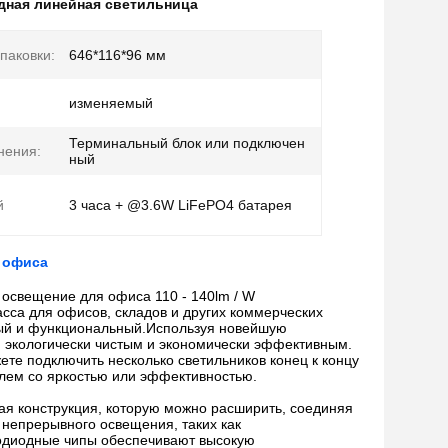
дная линейная светильница
паковки:
646*116*96 мм
изменяемый
Терминальный блок или подключен
нения:
ный
й
3 часа + @3.6W LiFePO4 батарея
я офиса
освещение для офиса 110 - 140lm / W
ласса для офисов, складов и других коммерческих
вый и функциональный.Используя новейшую
 экологически чистым и экономически эффективным.
те подключить несколько светильников конец к концу
лем со яркостью или эффективностью.
ая конструкция, которую можно расширить, соединяя
 непрерывного освещения, таких как
тодиодные чипы обеспечивают высокую