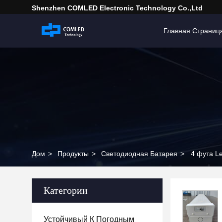
Shenzhen COMLED Electronic Technology Co.,ltd
Главная Страниц
Дом
>
Продукты
>
Светодиодная Батарея
>
4 фута L
Категории
Устойчивый К Погодным