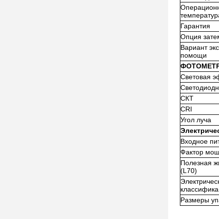
Операцион
температур
Гарантия
Опция зате
Вариант эк
помощи
ФОТОМЕТ
Световая э
Светодиод
СКТ
CRI
Угол луча
Электриче
Входное пи
Фактор мощ
Полезная ж
(L70)
Электричес
классифика
Размеры уп