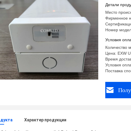
Детали проду
Место проис
Фирменное 
Сертификация
Номер модел
Условия опла
Количество м
Цена: EXW US
Время достав
Условия опла
Поставка спо
Полу
одукта
Характер продукции