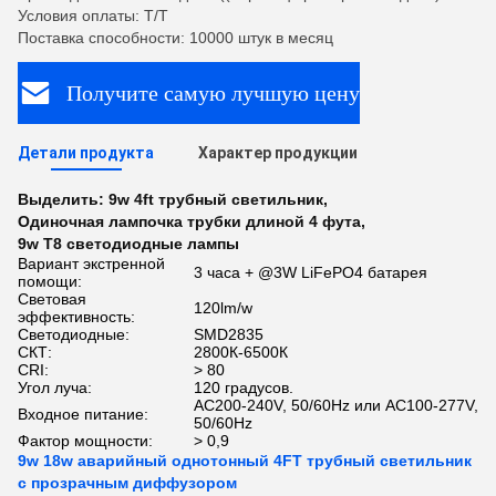
Условия оплаты: T/T
Поставка способности: 10000 штук в месяц
Получите самую лучшую цену
Детали продукта
Характер продукции
Выделить:
9w 4ft трубный светильник
,
Одиночная лампочка трубки длиной 4 фута
,
9w T8 светодиодные лампы
Вариант экстренной
3 часа + @3W LiFePO4 батарея
помощи:
Световая
120lm/w
эффективность:
Светодиодные:
SMD2835
СКТ:
2800К-6500К
CRI:
> 80
Угол луча:
120 градусов.
AC200-240V, 50/60Hz или AC100-277V,
Входное питание:
50/60Hz
Фактор мощности:
> 0,9
9w 18w аварийный однотонный 4FT трубный светильник
с прозрачным диффузором