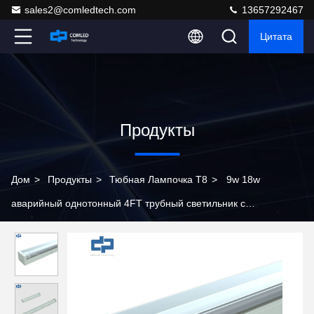
sales2@comledtech.com
13657292467
Цитата
Продукты
Дом
>
Продукты
>
Тюбная Лампочка T8
>
9w 18w
аварийный однотонный 4FT трубный светильник с
прозрачным диффузором