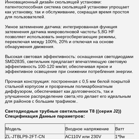
Инновационный дизайн скользящей установки:
патентоспособная система скользящей установки упрощает
как установку, так и обслуживание, сокращая время простоя
для пользователей.
Умное затемнение датчика: интегрированная функция
затемнения датчика микроволновой частоты 5,8G HF
позволяет использовать энергосберегающие режимы,
переключая между 100%, 20% и отключая на основе
обнаружения движения.
Высокая световая эффективность: оснащенная светодиодами
SMD2835, светильник предлагает впечатляющую световую
эффективность 100-120 мм/вт, обеспечивая яркое и
эффективное освещение при снижении потребления энергии.
Прочная конструкция: построенная с 0,5 мм белой покрытой
стальной корпусом и прозрачным поликарбонатным
диффузором, обеспечивает как долговечность, так и
улучшенное распределение света,что делает его идеальным
для районов с большим трафиком..
Светодиодные трубные светильники T8 ((серия J2))
Спецификация Данные параметров:
Модель
Входное напряжение
Ватт
ZL-JTBLP9-2FT-CN
AC110V или 230V
1*9w