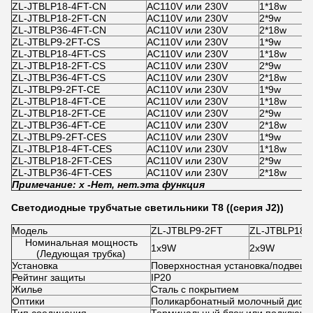
ZL-JTBLP18-4FT-CN
AC110V или 230V
1*18w
ZL-JTBLP18-2FT-CN
AC110V или 230V
2*9w
ZL-JTBLP36-4FT-CN
AC110V или 230V
2*18w
ZL-JTBLP9-2FT-CS
AC110V или 230V
1*9w
ZL-JTBLP18-4FT-CS
AC110V или 230V
1*18w
ZL-JTBLP18-2FT-CS
AC110V или 230V
2*9w
ZL-JTBLP36-4FT-CS
AC110V или 230V
2*18w
ZL-JTBLP9-2FT-CE
AC110V или 230V
1*9w
ZL-JTBLP18-4FT-CE
AC110V или 230V
1*18w
ZL-JTBLP18-2FT-CE
AC110V или 230V
2*9w
ZL-JTBLP36-4FT-CE
AC110V или 230V
2*18w
ZL-JTBLP9-2FT-CES
AC110V или 230V
1*9w
ZL-JTBLP18-4FT-CES
AC110V или 230V
1*18w
ZL-JTBLP18-2FT-CES
AC110V или 230V
2*9w
ZL-JTBLP36-4FT-CES
AC110V или 230V
2*18w
Примечание: x -
Нет, нет.
эта функция
Светодиодные трубчатые светильники T8 ((серия J2))
Модель
ZL-JTBLP9-2FT
ZL-JTBLP18-
Номинальная мощность
1х9W
2х9W
(Ледующая трубка)
Установка
Поверхностная установка/подвеш
Рейтинг защиты
IP20
Жилье
Сталь с покрытием
Оптики
Поликарбонатный молочный дифф