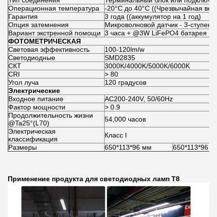
Тип соединения
Терминальный блок или подключе
Операционная температура
-20°C до 40°C ((Чрезвычайная вер
Гарантия
3 года ((аккумулятор на 1 год)
Опция затемнения
Микроволновой датчик - 3-ступен
Вариант экстренной помощи
3 часа + @3W LiFePO4 батарея
ФОТОМЕТРИЧЕСКАЯ
Световая эффективность
100-120lm/w
Светодиодные
SMD2835
СКТ
3000K/4000K/5000K/6000K
CRI
> 80
Угол луча
120 градусов
Электрические
Входное питание
AC200-240V, 50/60Hz
Фактор мощности
> 0.9
Продолжительность жизни
54,000 часов
@Ta25°(L70)
Электрическая
Класс I
классификация
Размеры
650*113*96 мм
650*113*96 м
Применение продукта для светодиодных ламп Т8