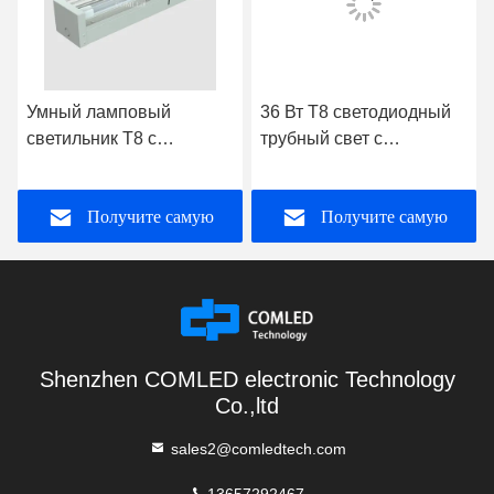
Умный ламповый
36 Вт Т8 светодиодный
светильник Т8 с
трубный свет с
датчиком 100 В 277 В 4
приглушительным
футов Т8 светодиодный
датчиком 4FT гаража
Получите самую
Получите самую
ламповый светильник
трубный свет 277В
лучшую цену
лучшую цену
Shenzhen COMLED electronic Technology
Co.,ltd
sales2@comledtech.com
13657292467