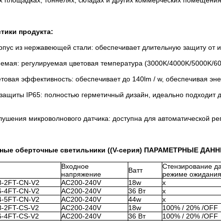
 площадках, тоннелях, складах и других коммерческих помещения
тики продукта:
рпус из нержавеющей стали: обеспечивает длительную защиту от и
емая: регулируемая цветовая температура (3000K/4000K/5000K/60
товая эффективность: обеспечивает до 140lm / w, обеспечивая эн
защиты IP65: полностью герметичный дизайн, идеально подходит д
ушения микроволнового датчика: доступна для автоматической рег
ные оберточные светильники ((V-серия) ПАРАМЕТРНЫЕ ДАН
Входное
Стензирование да
Ватт
напряжение
режиме ожидани
8-2FT-CN-V2
AC200-240V
18w
x
6-4FT-CN-V2
AC200-240V
36 Вт
x
4-5FT-CN-V2
AC200-240V
44w
x
-2FT-CS-V2
AC200-240V
18w
100% / 20% /OFF
-4FT-CS-V2
AC200-240V
36 Вт
100% / 20% /OFF