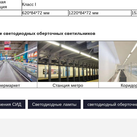
кая
Класс I
ция
620*84*72 мм
1220*84*72 мм
15
е светодиодных оберточных светильников
пермаркет
Станция метро
Коридо
учения СИД
Светодиодные лампы
светодиодный оберточн