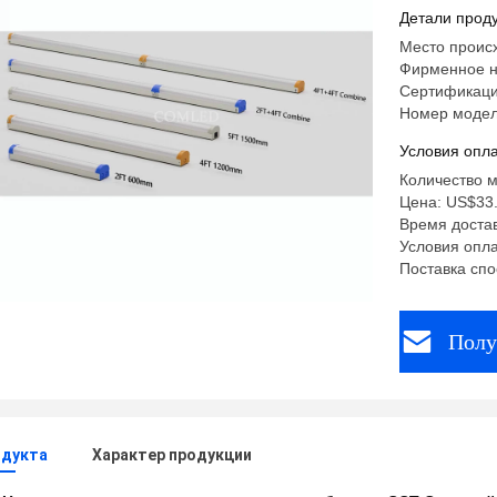
Детали проду
Место проис
Фирменное 
Сертификаци
Номер модел
Условия опла
Количество м
Цена: US$33.
Время достав
Условия опла
Поставка спо
Полу
одукта
Характер продукции