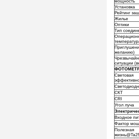
мощность
Установка
Рейтинг за
Жилье
Оптики
Тип соедин
Операцион
температур
Приглушени
желанию)
Чрезвычай
ситуации (
ФОТОМЕТ
Световая
эффективно
Светодиод
СКТ
CRI
Угол луча
Электриче
Входное пи
Фактор мощ
Полезная
жизнь@Ta25