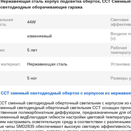
:
Нержавеющая сталь корпус подсветка оберток
,
CCT Сменный
 светодиодные оборачивающие гаража
альная
Световая
44W
сть:
эффективн
Входное п
изменяемый
(v):
Рабочая
ия:
5 лет
температу
 материал:
Нержавеющая сталь
Установка:
5 ног
Размеры у
 CCT сменный светодиодный оберток с корпусом из нержаве
CCT сменный светодиодный оберточный светильник с корпусом из
сменный светодиодный оберточный светильник CCT оснащен проч
ственным поликарбонатным диффузором, предназначенным для об
ременный видБлагодаря гибкости настройки цветовой температуры 
лям настраивать осветительную среду в соответствии с различным
ые чипы SMD2835 обеспечивают высокую световую эффективность