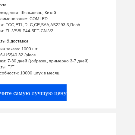
кта
хождения: Шэньчжэнь, Китай
наименование: COMLED
я: FCC,ETL,DLC,CE,SAA,AS2293.3,Rosh
и: ZL-VSBLP44-5FT-CN-V2
ты & доставки
ин заказа: 1000 шт.
6-US$40.32 /piece
ки: 7-30 дней ((образец примерно 3-7 дней)
ты: T/T
собности: 10000 штук в месяц
чите самую лучшую цену