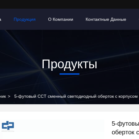
а
Продукция
О Компании
Контактные Данные
Продукты
ник
>
5-футовый CCT сменный светодиодный оберток с корпусом
5-футовы
оберток 