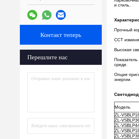
парковочных
и стиль..
Характерис
Прочный ко
Контакт теперь
CCT изменя
Высокая све
Перешлите нас
Показатель 
среде.
Опция пригл
энергии.
Светодиод
Модель
ZL-VSBLP1
ZL-VSBLP3
ZL-VSBLP4
ZL-VSBLP18
ZL-VSBLP36