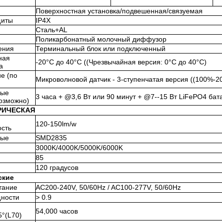
Поверхностная установка/подвешенная/связуемая
щиты
IP4X
Сталь+AL
Поликарбонатный молочный диффузор
ения
Терминальный блок или подключенный
ная
-20°C до 40°C ((Чрезвычайная версия: 0°C до 40°C)
а
е (по
Микроволновой датчик - 3-ступенчатая версия ((100%-
ные
3 часа + @3,6 Вт или 90 минут + @7--15 Вт LiFePO4 бат
возможно)
РИЧЕСКАЯ
120-150lm/w
сть
ные
SMD2835
3000K/4000K/5000K/6000K
85
120 градусов
ские
тание
AC200-240V, 50/60Hz / AC100-277V, 50/60Hz
ности
> 0.9
54,000 часов
°(L70)