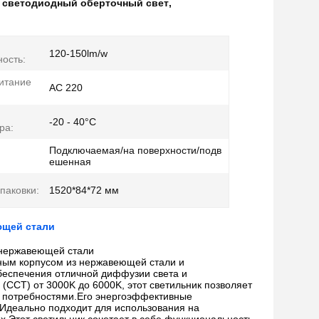
 светодиодный оберточный свет
,
120-150lm/w
ость:
итание
АС 220
-20 - 40°С
ра:
Подключаемая/на поверхности/подв
ешенная
паковки:
1520*84*72 мм
ющей стали
 нержавеющей стали
ным корпусом из нержавеющей стали и
еспечения отличной диффузии света и
(CCT) от 3000K до 6000K, этот светильник позволяет
и потребностями.Его энергоэффективные
Идеально подходит для использования на