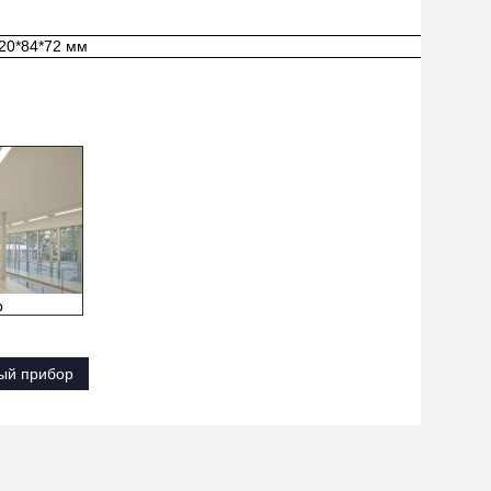
20*84*72 мм
р
ый прибор