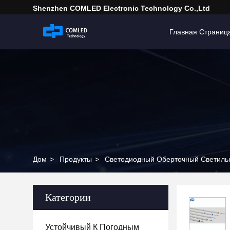
Shenzhen COMLED Electronic Technology Co.,ltd
Главная Страниц
Дом
>
Продукты
>
Светодиодный Оберточный Светиль
Категории
Устойчивый К Погодным