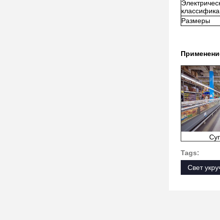
Электричес
классифика
Размеры
Применени
Су
Tags:
Свет укр