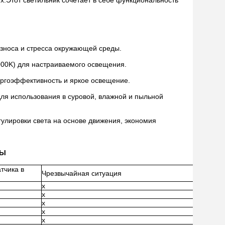
х.Этот светильник сочетает в себе функциональность
зноса и стресса окружающей среды.
00K) для настраиваемого освещения.
ергоэффективность и яркое освещение.
ля использования в суровой, влажной и пыльной
улировки света на основе движения, экономия
НЫ
тчика в
Чрезвычайная ситуация
я
x
x
x
x
x