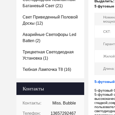
Выделить
Батаневый Свет
(21)
5 футовые
Свет Приведенный Половой
Номин
мощно
Доскы
(12)
СКТ:
Аварийные Светофоры Led
Batten
(2)
Гарант
Трицветная Светодиодная
Жилой
Установка
(1)
Длина:
Тюбная Лампочка T8
(16)
5-футовый
Контакты
5-футовый 
5-футовый 
высококаче
гладкой,сов
Контакты:
Miss. Bubble
пользовате
светодиодн
Телефон:
13657292467