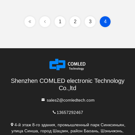
1
2
3
4
Shenzhen COMLED electronic Technology
Co.,ltd
sales2@comledtech.com
13657292467
4-й этаж 8-го здания, промышленный парк Синксиньян,
улица Синша, город Шацзин, район Баоань, Шэньчжэнь,