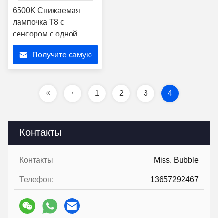
6500K Снижаемая
лампочка T8 с
сенсором с одной
трубой 9w
Получите самую
Промышленный
светодиодный трубный
лучшую цену
свет 120lm / W
1
2
3
4
Контакты
Контакты:
Miss. Bubble
Телефон:
13657292467