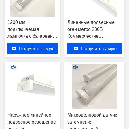
1200 мм
Линейные подвесные
подключаемая
огни метро 230В
лампочка с батареей
Коммерческие
1500 мАч и датчиком
подключаемые
Получите самую
Получите самую
движения
светодиодные трубы
лучшую цену
лучшую цену
Наружное линейное
Микроволновой датчик
подвесное освещение
затемнения
высокая
светодиодный