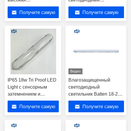
производительность
оберточный свет с
Получите самую
Получите самую
5000K 2000 Lm LED
бесшовным
линейный светильник
комбинирующим
лучшую цену
лучшую цену
дизайном
Видео
IP65 18w Tri Proof LED
Влагозащищенный
Light с сенсорным
светодиодный
затемнением и
светильник Batten 18-20
аварийной функцией
Вт с гарантией 5 лет,
Получите самую
Получите самую
светильник для
мастерской
лучшую цену
лучшую цену